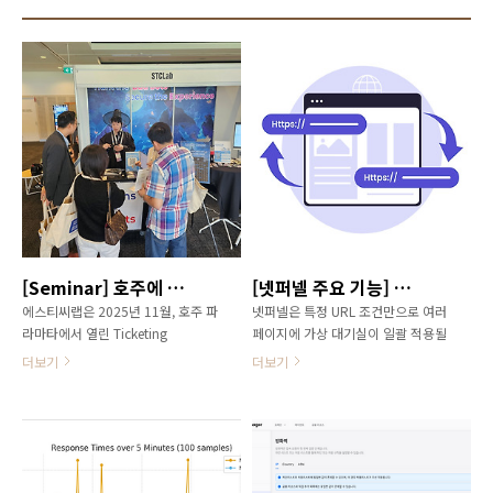
관리를 위한 소프트웨어 솔루션을 개
을 응원하기 위해서 에스티씨랩
발, 공급하고 있습니다. 대규모 접속
P&C팀에서 야심차게, 그리고 사심
환경에서도 안정적인 서비스는 물론,
넘치게 준비한 Surfing The World
클라우드 운영 및 비용 최적화를 동
Week 파이널 프로젝트가 뮤지컬펍
시에 달성하는 운영 모델을 구축해,
에서 진행되었습니다. 지금까지는 글
엔터테인먼트와 금융, 공공 서비스,
로벌 타겟 국가의 음료와 간식을 준
커머스 등 다양한 산업의 약 600개
비해주셨었고, 그 대망의 피날레는
이상 고객사를 확보하고 있습니다.
뮤지컬 넘버와 함께 가슴 벅차게 마
주요 제품은 #. 가상 대기실 솔루션
무리되었습니다. 강남 한복판에서 이
넷퍼넬(NetFUNNEL)이며, 2024년
런 수준 높은 뮤지컬 공연을 듣고 보
에 출시한#. AI 기반의 쿠버네티스 운
면서 에너지를 충전할 수 있다는 것
영 자동화 및 최적화 솔루션인 웨이
이 놀라울 따름입니다. 신나는 힐링
[Seminar] 호주에 등장한 봇 때려잡는 헌터들, Ticketing Australia 참가 후기
[넷퍼넬 주요 기능] 타겟 URL 리다이렉션
브 오토스케일(Wave Autoscale),#.
시간을 만들어주셔서 감사합니다! 지
매크로 탐지 및 차단 솔루션 봇매니
난 9월 5일 금요일 오후 3시, 에스티
에스티씨랩은 2025년 11월, 호주 파
넷퍼넬은 특정 URL 조건만으로 여러
저(BotMan..
씨랩 서퍼들이 강남역 인..
라마타에서 열린 Ticketing
페이지에 가상 대기실이 일괄 적용될
Australia 2025에 참가해, 티켓팅 업
경우, 대기 완료 후에는 어떤 진입 경
더보기
더보기
계의 대표 현안인 봇 매크로 문제와
로를 거쳤든 간에 사전에 지정한 타
대규모 트래픽 제어 이슈에 대해 현
겟 URL로 리다이렉션되어, 모든 사
장 업체들과 생생한 대화를 나눴습니
용자를 동일한 조건에서 서비스를 이
다. 현장에서 자사의 솔루인 넷퍼넬
용할 수 있도록 도와줍니다. 대기 이
과 봇매니저를 소개하며 “공정한 예
후 URL이 외부에 노출되는 것을 막
매 환경”과 “서비스 안정성 확보” 메
아 보안과 공정성을 함께 확보할 수