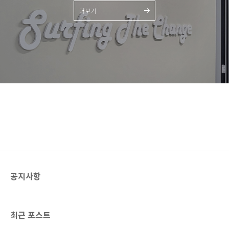
될 수 있습니다. 목차'의도적인 지연'
증 체계봇매니저(BotManager,
더보기
전략트래픽 스파이크 시 동반되는 현
MBUSTER-SaaS)는 악성 봇, 매크로
상들트래픽 스파이크와 서비스 시스
접속 트래픽을 탐지하기 위해 다중의
템트래픽 스파이크와 사용자 경험의
검증 체계를 갖추고 있습니다. 접속
도된 지연이 가져오는 마법안정성과
요청이 들어오면 봇매니저는 방화벽
서비스 품질의 균형, 유의..
을 통해 첫 번째 검증 ..
공지사항
최근 포스트