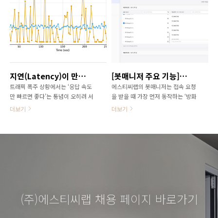
시지를 전달했습니다. 부스는 ‘Bot
있습니다. 넷퍼넬은 다양한 고객의
Hunters’ 콘셉트로 꾸며졌고, 게임·
피드백을 반영해 지속적으로 새로운
뽑기 이벤트와 독창적인 굿즈를 활용
기능을 개발하고 있으며, 주요 기술
해 많은 참관객들의 이목을 끌며 성
을 고도화하고 있습니다. 목차넷퍼넬
공적인 네트워킹 기회를 확보했습니
적용, 다시 알아보자대기 완료 후, 타
다. 목차Ticketing Australia 2025
겟 URL로 리다이렉션하는 이유 고객
참가 티켓팅 업계의 큰 고민, 봇 매크
피드백을 반영한 제품 고도화 넷퍼넬
지연(Latency)이 만드는 서비스 안정성의 마법
[봇매니저 주요 기능] 접속 요청의 첫 번째 검증 단계, 방화벽
로 Bot Hunters 부스의 이모저모
적용, 다시 알아보자가상 대기실
Queue the Fans, Block the Bots
(Virtual Waiting Room) 솔루션, 넷
트래픽 폭주 상황에서는 ‘응답 속도
에스티씨랩의 봇매니저는 접속 요청
Ticketing..
퍼넬(NetFUNNEL)은 'URL이 특정
만 빠르면 좋다’는 통념이 오히려 서
을 받을 때 가장 먼저 동작하는 ‘방화
경로로 시작..
비스 안정성을 해칠 수 있습니다. 순
벽’ 단계에서 ASN, 국가, IP 단위의
더보기
더보기
간 요청이 몰릴 때 발생하는 CPU,
허용/차단 리스트를 기반으로 악성
DB, TCP 등의 병목 현상은 응답 시
봇이나 매크로의 접근을 선제적으로
간을 들쑥날쑥하게 만들고, 이로 인
차단합니다. 이후 ‘필터’와 ‘정책’ 단
해 사용자 경험이 오히려 나빠질 수
계에서 보다 정교한 조건 조합과 정
있습니다. 그래서 고의로 일정한 지
책 설정으로 봇 탐지 및 차단을 이어
연(Latency)을 삽입하면, 평균 응답
가며, 단순 차단 도구를 넘어 각 서비
시간은 약간 느려질 수 있지만, 전체
스별 특성과 리스크에 맞춤형 다단계
사용자에게 더 균일하고 안정적인 응
보안 검증 체계를 구현합니다. 목차
답 품질을 제공할 수 있습니다.즉, 지
봇매니저의 다중 검증 체계봇매니저
(주)에스티씨랩 채용 페이지 바로가기
연은 ‘서비스 안정성’과 ‘꾸준한 사용
도 있다. 방화벽!유연하게 구성 가능
자 경험’을 위한 “마법 같은 필터”가
한 봇 탐지 설정 봇매니저의 다중 검