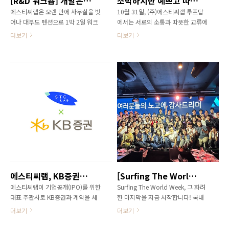
[R&D 워크숍] 개발은 결국 팀워크에서 나오는거죠!
소박하지만 예쁘고 따뜻한 할로윈 루프탑 파티
에스티씨랩은 오랜 만에 사무실을 벗
10월 31일, (주)에스티씨랩 루프탑
어나 대부도 펜션으로 1박 2일 워크
에서는 서로의 소통과 따뜻한 교류에
숍을 진행했습니다. 점심 식사와 야
초점을 둔 할로윈 파티가 열렸습니
더보기
더보기
외 액티비티, 회고 및 레크리에이션
다. 직원들은 드레스 코드를 맞춰 모
에 이어 술과 식사가 이어진 자유로
여 바비큐와 와인을 즐기며 서로의
운 저녁 식사까지 다양한 활동을 통
노고를 격려하고, 함께 웃는 리프레
해 함께 웃고 이야기할 수 있었습니
시의 순간을 보내며 "우리가 이런 회
다. 이 워크숍은 단순한 휴식이 아닌,
사에서 함게 일하고 있구나"하고 새
서로를 더 잘 알아감으로써 팀워크에
삼 느끼게 되었습니다. 오늘의 분위
대해 다시 한번 생각해볼 수 있는 좋
기를 마음에 담아, 늘 서로 존중하고
은 기회였습니다. 목차워크숍의 목적
응원하며 더 멋진 일을 함께 만들어
막상 가면 또 열정적으로!밤을 잊은
나가겠습니다. 목차할로윈 파티에 초
그대에게...좋은 코드는 팀워크에서
대합니다!함께 따뜻한 가을 저녁 만
나온다! 워크숍의 목적가끔 사무실을
들기 할로윈 파티에 초대합니다!10
벗어나면 머리도 잘 돌고, 아이디어
월의 마지막 날, (주)에스티씨랩 캠프
도 잘 떠오르고, 개발도 잘 되는 거니
지 7층 루프탑이 평소와 조금 다른 모
에스티씨랩, KB증권과 IPO 대표 주관사 계약 체결
[Surfing The World Week] 화려한 뮤지컬펍 피날레!
까요! 그래서, 워크숍을 갑니다. 막상
습으로 변신했습니다. 은은한 조명
가면 또 열정적으로!지난 11월 6일
아래 호박 귀신이 흔들리고 해골 유
에스티씨랩이 기업공개(IPO)를 위한
Surfing The World Week, 그 화려
목요일, 대부도에서 1박 2일 하반기
령이 춤을 추는 이곳은 바로 할로윈
대표 주관사로 KB증권과 계약을 체
한 마지막을 지금 시작합니다! 국내
R&D 워크숍이 진행되었습니다...
루프탑 파티 현장! 여느 기업 이벤트
결하고 본격적인 상장 준비에 착수했
신규 솔루션 기술 개발과 수주를 기
더보기
더보기
전..
습니다. 에스티씨랩은 모든 웹 서비
념하고 글로벌 시장 진출 성과를 축
스의 근간이 되는 트래픽과 리소스
하하기 위해! 또 앞으로 계속될 도전