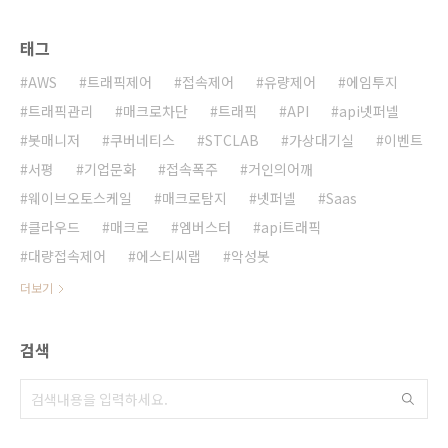
태그
AWS
트래픽제어
접속제어
유량제어
에임투지
트래픽관리
매크로차단
트래픽
API
api넷퍼넬
봇매니저
쿠버네티스
STCLAB
가상대기실
이벤트
서평
기업문화
접속폭주
거인의어깨
웨이브오토스케일
매크로탐지
넷퍼넬
Saas
클라우드
매크로
엠버스터
api트래픽
대량접속제어
에스티씨랩
악성봇
더보기
검색