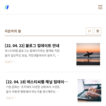
본문 바로가기
지은이의 말
[22. 04. 22] 블로그 업데이트 안내
에스티씨랩 블로그는 홈페이지와는 별개로 직원
들의 일상적인 모습, 직장생활에서의 분위기, 문
화와 이를 뒷받침하는 제도, 공간, 프로그램 등에
더보기
대해 더 쉽고 자세히, 재밌게 알려드림으로써 고
객, 협력사는 물론 일반 대중들 역시 에스티씨랩
에 대한 좋은 기업 이미지를 가질 수 있도록 많은
이야기들을 풀어내는 공간입니다. 서비스 개발
[22. 04. 18] 에스티씨랩 채널 업데이트 안내
이나 기술적인 내용들도 간간히 포함되겠으나,
기업 문화는 '조직체의 다양한 상황에서 구성원
관련해서는 Technical Writer 채용을 통해 노션
들이 어떻게 행동해야 하는가를 명시해주는 비
같은 좀 더 전문적인 공간에서 필요한 컨텐츠들
공식적 지침이자 조직을 통합시키는 응집 요
을 더 담아내고자 하며, 현재의 블로그에서는 기
더보기
소'라고 MIT 경영대학원 석좌 교수 에드거 샤인
업 문화와 일상, 분위기를 알리는데 조금 더 초점
은 정의합니다. 이러한 정의에 기반해 한때 저도