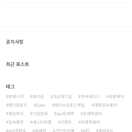
을 맞추고자 합니다. ----- 이번 블로그 업데이트
우리 직원들의 공통적인 행동 양식이나 성향을
에는 정돈된 느낌으로 쉽게 여러 글들을 찾아볼
관찰해 기업 문화를 찾아내보자 생각하고 시도
수 있게 카테고리를 정리했고, PC버전에서의
한 적이 있었지만, 많지 않은 직원임에도 도무지
메..
몇가지 키워드로는 다양한 직원들의 행동을 정
의할 수는 없다고 느꼈습니다. 그래서, 대전제를
바꿔 생각하게 되었습니다. 기업 문화는 전략적
공지사항
으로 관리할 수 있는 경영 혁신의 대상이다 - [관
련 링크] 즉, 기업 문화는 직원들의 공통된 행동
양식을 귀납법적으로 추출해내는 것이 아니라
경영 혁신의 과제로써 누군가 주도해서 만들어
최근 포스트
낸다는 것입니다. 그리고 이렇..
태그
봇매니저
매크로
가상대기실
쿠버네티스
유량제어
매크로탐지
Saas
웨이브오토스케일
대량접속제어
에임투지
기업문화
api트래픽
트래픽관리
접속폭주
에스티씨랩
이벤트
트래픽제어
api넷퍼넬
트래픽
거인의어깨
API
클라우드