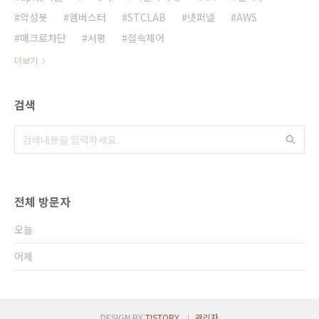
악성봇
엠버스터
STCLAB
넷퍼넬
AWS
매크로차단
서평
접속제어
더보기
검색
전체 방문자
오늘
어제
DESIGN BY
TISTORY
관리자