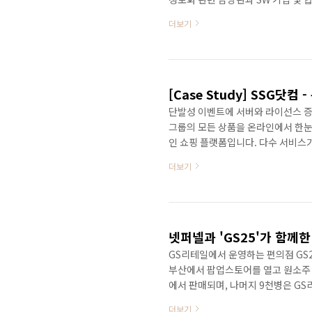
'초대형 시장을 여는 디지털 기술 20
더보기
Gen. AI, 기회 창출의 지속가능 
에 대한 통찰력을 제시하는 다양한 
SW의 전시 홍보 기회의 장이 마련
공 고객..
[Case Study] SSG닷컴
단발성 이벤트에 서버와 라이선스 증설
그룹의 모든 상품을 온라인에서 한눈에
인 쇼핑 플랫폼입니다. 다수 서비스가
리스크로 남아있었습니다. 평소의 이
더보기
나, 쓱데이같이 1년에 한두번 진행
추는 것 자체가 어려웠습니다. 또한,
DB 서버 및 각종 라이선스 증설까
트에 리소스를 증설하기에는 ..
넷퍼넬과 'GS25'가 함께한
GS리테일에서 운영하는 편의점 GS2
부산에서 팝업스토어를 열고 원소주 
에서 판매되며, 나머지 9천병은 GS
습니다. 원소주는 아이돌 출신의 유명
더보기