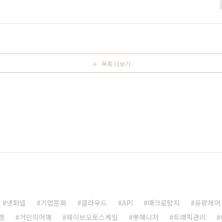
판매가 가능합니다. 많은 인기를 얻고 있는 제품의 온라인 판매
대량 트래픽과 서버 다운 예상되었고, 이는 고객 불만과 서비스 이
입니다. 이를 방지하기 위해 GS25는 넷퍼넬 도입을 결정해주셨으
목록 더보기
넷퍼넬
기업문화
클라우드
API
매크로탐지
유량제어
랩
거인의어깨
웨이브오토스케일
봇매니저
트래픽관리