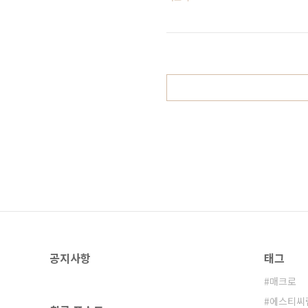
리 전통주로 분류되어 온라인에서도 
인 만큼 판매 오픈 시점의 순간적인 
탈까지 유발할 수 있는 민감한 사안
며, 이에 에스티씨랩은 ..
공지사항
태그
매크로
에스티씨