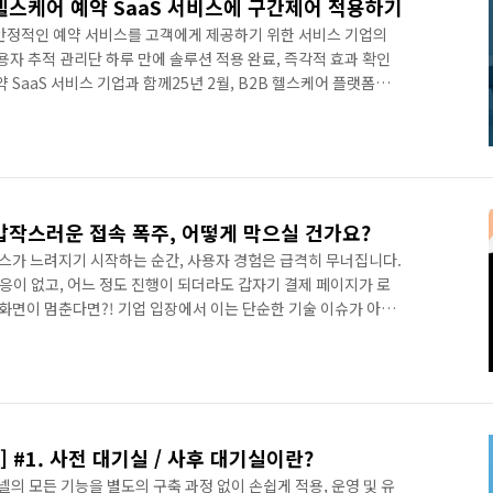
. 헬스케어 예약 SaaS 서비스에 구간제어 적용하기
, 안정적인 예약 서비스를 고객에게 제공하기 위한 서비스 기업의
자 추적 관리단 하루 만에 솔루션 적용 완료, 즉각적 효과 확인
 SaaS 서비스 기업과 함께25년 2월, B2B 헬스케어 플랫폼을
을 받았습니다. 해당 업체는 기업 고객을 대상으로 건강검진 서비
비스 기업으로, 제휴 기업의 수 많은 임직원들이 간편하게 건강검진
 할 수 있도록 돕고 있습니다. 서비스 경험을 훼손하는 트래픽 급
트는 대기업 및 다수 고객의 동시 예약 접수는 물론, 특정 기업과의
. 갑작스러운 접속 폭주, 어떻게 막으실 건가요?
가 느려지기 시작하는 순간, 사용자 경험은 급격히 무너집니다.
반응이 없고, 어느 정도 진행이 되더라도 갑자기 결제 페이지가 로
 화면이 멈춘다면?! 기업 입장에서 이는 단순한 기술 이슈가 아니
되는 위기 상황입니다. 순간적으로 집중되는 트래픽 앞에서 어떻게
고 동시에 사용자에게도 "기다릴 수 있는" 경험을 제공하려면 무
 넷퍼넬(NetFUNNEL)을 개발했습니다. 넷퍼넬은 순간적으로
 감당 가능한 범위 내에서만 요청을 받아들이도록 돕는 트래픽
re] #1. 사전 대기실 / 사후 대기실이란?
넬의 모든 기능을 별도의 구축 과정 없이 손쉽게 적용, 운영 및 유