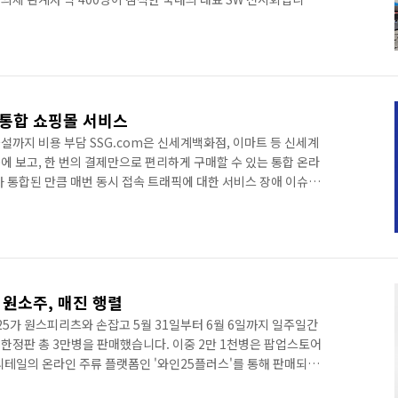
24'라는 KAIST 이경상 교수의 주제 발표를 시작으로 폭발하는
기술, 개인화되는 헬스케어, 근본부터 변하는 모빌리티 등 미래 변화
발표가 진행되었으며, 약 50개의 부스 전시공간이 마련되어 민간
되었습니다. 세종시에서 열리는 행사인만큼 보다 수요가 확실한 공
 - 통합 쇼핑몰 서비스
까지 비용 부담 SSG.com은 신세계백화점, 이마트 등 신세계
 보고, 한 번의 결제만으로 편리하게 구매할 수 있는 통합 온라
 통합된 만큼 매번 동시 접속 트래픽에 대한 서비스 장애 이슈가
벤트 트래픽에 대해서는 리소스 증설을 통해 사전 대응을 해왔으
되는 대형 이벤트는 이를 트래픽을 모두 수용할 규모의 리소스를 갖
 주문 및 결제 프로세스는 계속 DB를 연결해야 하는 상황이기에
지 고려하면 비용이 기하급수적으로 늘어나기 때문에 단발성 이벤
 원소주, 매진 행렬
5가 원스피리츠와 손잡고 5월 31일부터 6월 6일까지 일주일간
한정판 총 3만병을 판매했습니다. 이중 2만 1천병은 팝업스토어
리테일의 온라인 주류 플랫폼인 '와인25플러스'를 통해 판매되었
 가수가 직접 제조, 판매하고 있는 핫한 소주로 기존 소주와는 달