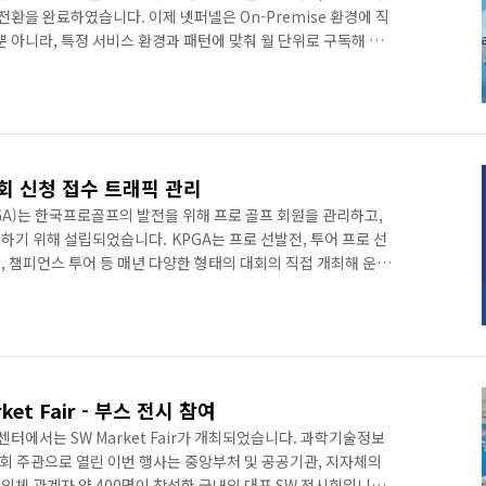
전환을 완료하였습니다. 이제 넷퍼넬은 On-Premise 환경에 직
뿐 아니라, 특정 서비스 환경과 패턴에 맞춰 월 단위로 구독해 주기
바로 이용할 수 있습니다. 특히, 기존의 다른 가상 대기실
 솔루션과 차별화되는 기능 고도화와 신규 기능을 탑재해 나감으로써, 보
수 있는 최적의 서비스를 구현할 수 있게 되었습니다. 어떤 새로
 넷퍼넬의 가치를 계속 높여나가고 있는지 확인해보시기 바랍니
] 대회 신청 접수 트래픽 관리
GA)는 한국프로골프의 발전을 위해 프로 골프 회원을 관리하고,
기 위해 설립되었습니다. KPGA는 프로 선발전, 투어 프로 선
 챔피언스 투어 등 매년 다양한 형태의 대회의 직접 개최해 운영
대회 접수 폭주로 인한 이슈 발생KPGA는 급증하는 회원수로 인해 대
습니다. 일정한 수로 개최되는 한정된 대회에 비해 크게 증가한 회
회원들의 접속 폭주가 발생한다는 것입니다. 이는 곧 사이트 마비에
을 유발하게 되었고, 넷퍼넬(NetFUNNEL)이라는 해답을 찾게 되
rket Fair - 부스 전시 참여
센터에서는 SW Market Fair가 개최되었습니다. 과학기술정보
 주관으로 열린 이번 행사는 중앙부처 및 공공기관, 지자체의
협의체 관계자 약 400명이 참석한 국내의 대표 SW 전시회입니다.