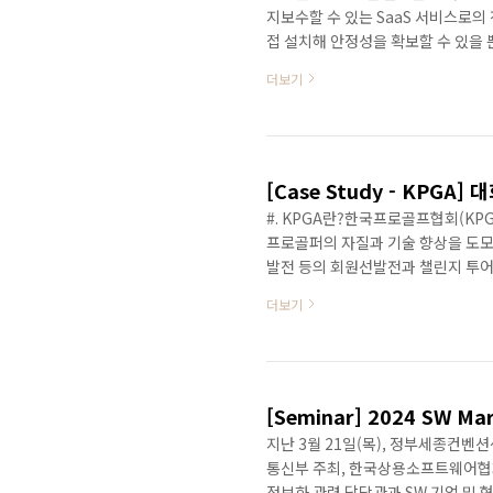
지보수할 수 있는 SaaS 서비스로의 
접 설치해 안정성을 확보할 수 있을 
적인 시스템 업데이트와 확장 기능을 
더보기
(Virtual Waiting Room)
다 이용자와 사용자 모두를 만족시킬 
운 기능들이 개발되고 추가됨으로써
다. 넷..
[Case Study - KPGA
#. KPGA란?한국프로골프협회(KP
프로골퍼의 자질과 기술 향상을 도모하
발전 등의 회원선발전과 챌린지 투어,
하고 있습니다. #. 회원 수 급증, 
더보기
회 운영 시 큰 문제에 직면하게 되었
원 수로 인해, 대회 접수 기간 시 
대비해야 하는 운영 및 비용 상 고민
었습..
[Seminar] 2024 SW Ma
지난 3월 21일(목), 정부세종컨벤션
통신부 주최, 한국상용소프트웨어협회
정보화 관련 담당관과 SW 기업 및 