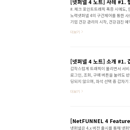
[넷퍼넬 4 노트] 사례 #1
#. 체크 포인트트래픽 폭증 시에도
노력넷퍼넬 4의 구간제어를 통한 사용
기업 건강 관리의 시작, 건강검진 예약
운영하는 'A 업체'로부터 긴급 요청
더보기
스를 제공하는 SaaS 기반 전문 서
가격을 비교하고 예약 및 결과 관리를
증 이슈서비스 운영 중 가장 큰 리스
..
[넷퍼넬 4 노트] 소개 #1
갑작스럽게 트래픽이 몰리면서 서비스
로그인, 조회, 구매 버튼을 눌러도 
딩되지 않으며, 좌석 선택 중 갑자기
라, 고객 이탈과 매출 손실로 직결
더보기
시스템을 보호할 수 있을까요? 그리
엇이 필요할까요? 이에 대한 해답으로
폭증하는 트래픽을 제어하여, 서버가
유량 제어 솔루션입..
[NetFUNNEL 4 Featu
넷퍼넬은 4.x 버전 출시를 통해 넷퍼