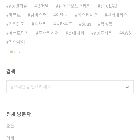
api넷퍼넬
넷퍼넬
웨이브오토스케일
STCLAB
매크로
엠버스터
이벤트
에스티씨랩
쿠버네티스
기업문화
트래픽
클라우드
Saas
악성봇
매크로탐지
트래픽제어
봇매니저
api트래픽
AWS
접속제어
더보기
검색
전체 방문자
오늘
어제