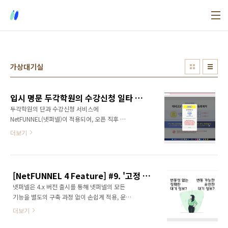
본문 바로가기
가상대기실
입시 명문 두각학원의 수강신청 일타 가상 대기실, 넷퍼넬
두각학원의 단과 수강신청 서비스에
NetFUNNEL(넷퍼넬)이 적용되어, 오픈 직후 대
량 접속이 몰리는 상황에서도 오류 및 지연 없이
더보기
안정적인 서비스를 지원했습니다. 가상 대기열
방식으로 동시접속을 제어하고, 실시간 대기자
정보 제공으로 학생 및 학부모 이용자들의 서비
스 경험을 향상시키고 신뢰도를 높일 수 있었습
[NetFUNNEL 4 Feature] #9. '고정 진입형' 대기 제어 모델
니다. 목차두각학원은 왜 넷퍼넬을 적용했을까?
넷퍼넬은 4.x 버전 출시를 통해 넷퍼넬의 모든
최대 3,500명 대기자 관리, 우회 접속 제어까지
기능을 별도의 구축 과정 없이 손쉽게 적용, 운영
가장 중요한, 사용자 경험을 만들어내는 방법 두
및 유지보수할 수 있는 SaaS 서비스로의 전환을
각학원은 왜 넷퍼넬을 적용했을까?두각학원은
더보기
완료하였습니다. 이제 넷퍼넬은 On-Premise 환
대성학원 계열의 단과 학원으로, 대치동에 총 10
경에 직접 설치해 안정성을 확보할 수 있을 뿐 아