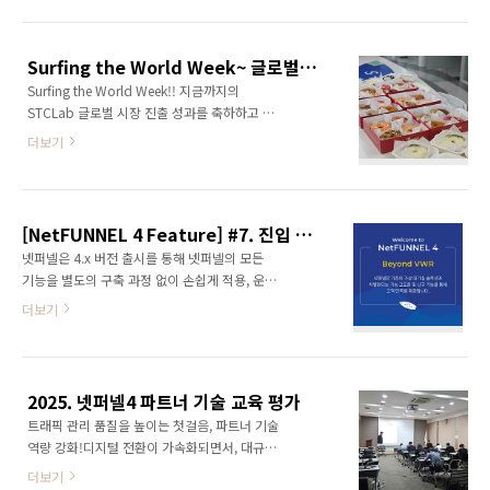
경에 직접 설치해 안정성을 확보할 수 있을 뿐 아
치솟은 웃돈 거래.. 기술적 대응도 필요 팬들의
니라, 특정 서비스 환경과 패턴에 맞춰 월 단위로
폭발적인 관심이 집중된 이벤트... 안정성은?개
구독해 주기적인 시스템 업데이트와 확장 기능
봉 첫날 54만 관객 동원으로 2025년 최고의 오
Surfing the World Week~ 글로벌을 우리 손에!
을 바로 이용할 수 있습니다. 특히, 기존의 다른
프닝 스크어를 기..
Surfing the World Week!! 지금까지의
가상 대기실(Virtual Waiting Room) 솔루션과
STCLab 글로벌 시장 진출 성과를 축하하고 또
차별화되는 기능 고도화와 신규 기능을 탑재해
향후 도전을 응원하기 위해, P&C팀에서
나감으로써, 보다 이용자와 사용자 모두를 만족
더보기
Surfing The World Week를 준비해주셨습니
시킬 수 있는 최적의 서비스를 구현할 수 있게 되
다. 순수 국내 기술력의 B2B S/W 솔루션이 글
었습니다. 어떤 새로운 기능들이 개발되고 추가
로벌 시장에서 검토되고 또 경쟁해 선택될 수 있
됨으로써 넷퍼넬의 가치를 계속 높여나가고 있
었던 것은, 모두 각자의 자리에서 항상 최선을 다
는지 확인해보시기 바랍니다. 대..
[NetFUNNEL 4 Feature] #7. 진입 키 무효화 활용하기
하는 모든 서퍼분들의 노력이 함께 하기 때문입
넷퍼넬은 4.x 버전 출시를 통해 넷퍼넬의 모든
니다. 쓰디 쓴 노력의 결과로 글로벌 시장 진출의
기능을 별도의 구축 과정 없이 손쉽게 적용, 운영
달콤함을 맛보게 해준 모든 서퍼분들께, 목표 국
및 유지보수할 수 있는 SaaS 서비스로의 전환을
더보기
가들을 상징하는 간식을 배불리 먹을 수 있도록
완료하였습니다. 이제 넷퍼넬은 On-Premise 환
해주셨는데요, 그 첫번째 날은 바로 미국! 미국을
경에 직접 설치해 안정성을 확보할 수 있을 뿐 아
대표하는 간식인 도넛을 모든 서퍼분들이 즐길
니라, 특정 서비스 환경과 패턴에 맞춰 월 단위로
수 있도록 준비해 주셨습니다. 여타 매장에서 정
구독해 주기적인 시스템 업데이트와 확장 기능
갈하게 정돈된 도넛을 보는 것처럼..
2025. 넷퍼넬4 파트너 기술 교육 평가
을 바로 이용할 수 있습니다. 특히, 기존의 다른
트래픽 관리 품질을 높이는 첫걸음, 파트너 기술
가상 대기실(Virtual Waiting Room) 솔루션과
역량 강화!디지털 전환이 가속화되면서, 대규모
차별화되는 기능 고도화와 신규 기능을 탑재해
트래픽을 안정적으로 처리하는 기술은 고객의
나감으로써, 보다 이용자와 사용자 모두를 만족
더보기