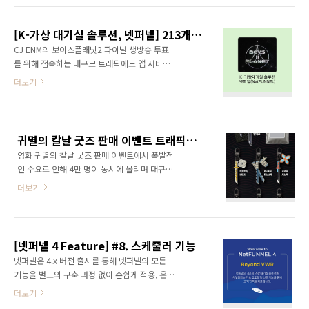
개관을 열어 운영 중입니다. 오랜 시간에 걸친 경
니라, 특정 서비스 환경과 패턴에 맞춰 월 단위로
험과 노하우로 퀄리티 높은 자체 콘텐츠를 제작
구독해 주기적인 시스템 업데이트와 확장 기능
해옴으로써, 수험생들의 선호도가 높은 입시명
[K-가상 대기실 솔루션, 넷퍼넬] 213개국 350만 명 트래픽에도 서바이벌!
을 바로 이용할 수 있습니다. 특히, 기존의 다른
문학원입니다. 높은 인기를 ..
CJ ENM의 보이스플래닛2 파이널 생방송 투표
가상 대기실(Virtual Waiting Room) 솔루션과
를 위해 접속하는 대규모 트래픽에도 앱 서비스
차별화되는 기능 고도화와 신규 기능을 탑재해
를 보호하기 위해 넷퍼넬이 적용되었습니다. 전
더보기
나감으로써, 보다 이용자와 사용자 모두를 만족
세계 213개국, 약 350만 명이 동시에 접속했으
시킬 수 있는 최적의 서비스를 구현할 수 있게 되
나, 넷퍼넬은 단 2일 내 도입되어 실시간 모니터
었습니다. 어떤 새로운 기능들이 개발되고 추가
링 및 제어로 서비스 중단없이 투표가 완료되도
됨으로써 넷퍼넬의 가치를 계속 높여나가고 있
록 지원했습니다. 트래픽도 이제는 관리의 대상
는지 확인해보시기 바랍니다. 대기..
귀멸의 칼날 굿즈 판매 이벤트 트래픽도 베어낸 넷퍼넬의 호흡
입니다. 검증된 K-가상 대기실 솔루션, 넷퍼넬로
영화 귀멸의 칼날 굿즈 판매 이벤트에서 폭발적
대규모 트래픽을 관리하고 브랜드 신뢰성과 운
인 수요로 인해 4만 명이 동시에 몰리며 대규모
영 효율화, 비용 최적화를 완성할 수 있습니다.
트래픽이 발생했습니다. 메가박스는 넷퍼넬 가
목차목표: 글로벌 생방송 투표 안정화대응: 가상
더보기
상 대기실을 적용해 접속량을 안정적으로 제어
대기실 솔루션, 넷퍼넬적용 결과: 글로벌 350만
했고, 서버 다운 없이 1시간 만에 완판을 기록했
트래픽 안정적 처리결론: 이제는 트래픽도 관리
습니다. 과열된 리셀 문제 속에서도,
의 영역! 목표: 글로벌 생방송 투표 안정화방송
NetFUNNEL은 팬들이 공정하게 참여할 수 있는
사고는 있을 수 없다! 파이널 생방송 투표 서비스
[넷퍼넬 4 Feature] #8. 스케줄러 기능
안전한 구매 환경을 만드는 데 기여했습니다.굿
안..
넷퍼넬은 4.x 버전 출시를 통해 넷퍼넬의 모든
즈 판매·티켓팅·한정판 이벤트에서 트래픽 안
기능을 별도의 구축 과정 없이 손쉽게 적용, 운영
정화는 필수 요소입니다. 목차팬들의 폭발적인
및 유지보수할 수 있는 SaaS 서비스로의 전환을
더보기
관심이 집중된 이벤트... 안정성은?1시간만에 완
완료하였습니다. 이제 넷퍼넬은 On-Premise 환
판!... 4만명 대기, 시스템은 안정적50만원까지