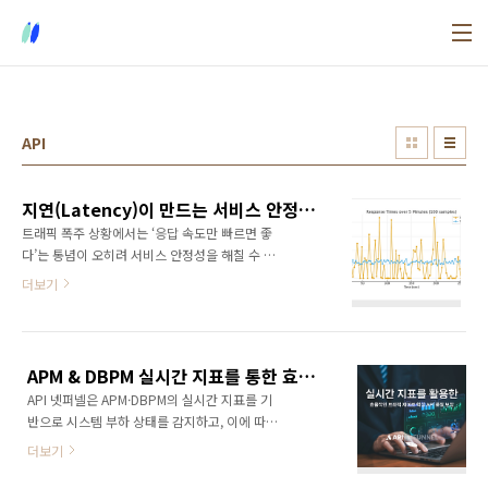
본문 바로가기
API
지연(Latency)이 만드는 서비스 안정성의 마법
트래픽 폭주 상황에서는 ‘응답 속도만 빠르면 좋
다’는 통념이 오히려 서비스 안정성을 해칠 수 있
습니다. 순간 요청이 몰릴 때 발생하는 CPU,
더보기
DB, TCP 등의 병목 현상은 응답 시간을 들쑥날
쑥하게 만들고, 이로 인해 사용자 경험이 오히려
나빠질 수 있습니다. 그래서 고의로 일정한 지연
(Latency)을 삽입하면, 평균 응답 시간은 약간
APM & DBPM 실시간 지표를 통한 효율적인 트래픽 제어
느려질 수 있지만, 전체 사용자에게 더 균일하고
API 넷퍼넬은 APM·DBPM의 실시간 지표를 기
안정적인 응답 품질을 제공할 수 있습니다.즉, 지
반으로 시스템 부하 상태를 감지하고, 이에 따라
연은 ‘서비스 안정성’과 ‘꾸준한 사용자 경험’을
요청량을 자동으로 조절하는 지능형 트래픽 제
위한 “마법 같은 필터”가 될 수 있습니다. 목
더보기
어 솔루션입니다. 단순히 동시 접속을 제한하는
차'의도적인 지연' 전략트래픽 스파이크 시 동반
정적 방식이 아니라, 서버와 DB의 현재 피로도