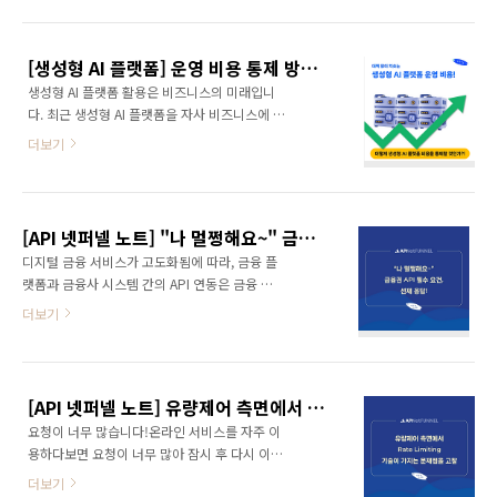
Balancing) 입니다. 로드 밸런싱이란, 서버에 몰
날 AI 플랫폼 역시 Agent 기반으로 구동되고 있
리는 요청을 여러 서버에 나눠주는 기술로, 트래
으며, 그 중심에는 API가 있습니다. AI 플랫폼의
픽을 분산시켜 서비스 성능을 높이고 장애를 방
확산과 더불어 API 트래픽은 폭발적..
[생성형 AI 플랫폼] 운영 비용 통제 방안, 어떻게 접근해야?
지하는 역할을 수행합니다. 트래픽이 한 곳에 몰
생성형 AI 플랫폼 활용은 비즈니스의 미래입니
리면 응답이 느려지고, 심할 경우 서비스가 중단
다. 최근 생성형 AI 플랫폼을 자사 비즈니스에 활
될 수 있기 때문에, 요청을 어디로 보낼지 '잘 결
용하는 사례가 크게 확대되고 있습니다. 이는 특
정하는 것' 자체가 서비스 품질의 핵심입니다. 라
더보기
히 금융권에서 필연적인 움직임으로 나타나고
운드 로빈, 그 맹점을 찾아로드 밸런싱 방법 중
있습니다. 디지털에 익숙한 MZ 세대는 언제 어
가장 흔히 사용되는 건 라운드 로빈(Round-
디서든 초개인화된 맞춤형 서비스를 비대면으로
Robin) 방식입니다. 정해진 순서대로, 순차적으
받길 원하며, AI는 이들 고객의 니즈에 맞춰 방대
로 돌아가면서 요청을 분배하는 ..
[API 넷퍼넬 노트] "나 멀쩡해요~" 금융권 API 필수 요건, 선제 응답!
한 데이터를 분석해 금융 행동 패턴, 투자 성향
디지털 금융 서비스가 고도화됨에 따라, 금융 플
등을 파악하고 최적 상품 추천, 자산 관리 솔루션
랫폼과 금융사 시스템 간의 API 연동은 금융 인
등을 제공할 수 있습니다. 특히, 생성형 AI는 이
프라 운영의 주요 과제로 자리잡았습니다. 금융
더보기
용자에게 자연스러운 대화를 통해 마치 금융 전
사와 같이 트래픽 처리에 민감한 환경에서 응답
문가와 직접 상담하는 듯 한 경험을 선사할 수 있
시간은 단순히 요청과 응답을 주고 받는 성능 지
으며, 반복적이고 정형화된 업무를 자동화하여
표가 아닌, 정확한 통신 흐름을 포함한 서비스 수
직원들이 보다 생산적인 업무에 집중할 수 있도
준 협약(SLA)에서 핵심적으로 준수하고 관리해
록 도와줍니다. 대책 없이 치솟는 생성형 AI 플랫
[API 넷퍼넬 노트] 유량제어 측면에서 Rate Limiting이 가지는 문제점을 고찰해보자
야 할 주요한 항목입니다. 이러한 특성을 바탕으
폼..
요청이 너무 많습니다!온라인 서비스를 자주 이
로, 아래는 금융 플랫폼과 금융사 간 비동기 API
용하다보면 요청이 너무 많아 잠시 후 다시 이용
통신이 어떻게 이루어지는지를 보여주는 대표적
해달라는 화면을 종종 볼 수 있습니다. 이러한 화
인 흐름도입니다. 금융 플랫폼이 금융사에 API
더보기