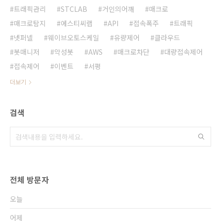
트래픽관리
STCLAB
거인의어깨
매크로
매크로탐지
에스티씨랩
API
접속폭주
트래픽
넷퍼넬
웨이브오토스케일
유량제어
클라우드
봇매니저
악성봇
AWS
매크로차단
대량접속제어
접속제어
이벤트
서평
더보기
검색
전체 방문자
오늘
어제