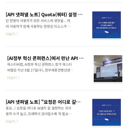
되는 현상들트래픽 스파이크와 서비스 시스템트
를 반영해 동적으로 트래픽을 분배함으로써 '장
래픽 스파이크와 사용자 경험의도된 지연이 가
애 없이 안정적인 서비스 품질(QoS)'을 유지하
져오는 마법안정성과 서비스 품질의 균형, 유의..
[API 넷퍼넬 노트] Quota(쿼터) 설정 필수! 단 한 명의 사용자가 전체 서비스를 망칠 수도 있습니다.
고 불필요한 서버 증설 비용을 절감할 수 있습니
단 한명의 사용자가 모든 서비스에 영향을... 여
다. 목차트래픽 관리에서 실시간 지표가 활용되
러 사용자가 함께 사용하는 한정된 리소스가 있
어야 하는 이유APM / DBPM이란?동시 요청수
습니다. 이때, 특정 사용자가 혼자서 리소스를 과
더보기
직접 제어 vs. APM / DBPM 기반 임계치 제어
도하게 사용하면, 다른 사용자들에게는 어떤 일
방식 비교 트래픽 관리에서 실시간 지표가 활용
이 벌어질까요? 한 사람으로 인해 모든 사용자의
되어야 하는 이유갑작스러운 트래픽 증가는 서
서비스 응답이 느려지거나, 아예 사용하지 못하
버 과부하를 유발합니다. CPU 사용률이 90%
게 되는 상황이 발생하게 됩니다. 이런 문제를 방
이상 상승하고, DB 쿼리가 쌓이며 응답이 지연
[AI정부 혁신 콘퍼런스]에서 만난 API 트래픽 제어 - API 넷퍼넬
지하려면, 누가 얼마나 자원을 사용할 수 있는지
되기 ..
에스티씨랩, AI정부 혁신 콘퍼런스 참가 에스티
를 제한하는 장치가 필요합니다. 그래서
씨랩은 지난 8월 27일(수), 정부세종컨벤션센터
Quota(쿼터)라는 개념이 등장했습니다. Quota
에서 열린 '제 7회 AI정부 혁신 콘퍼런스'에 참여
에 대해 알고 싶다. Quota는 사용자 혹은 서비
더보기
했습니다. AI, 빅데이터 등 첨단 기술을 활용한
스가 일정 시간 동안 사용할 수 있는 리소스의 양
디지털 전환이 본격적으로 추진되면서, 국민 중
을 제한하는 정책입니다. 쉽게 말해, "누가 얼마
심의 효율적이고 투명한 서비스를 구현하기 위
나 자주, 얼마나 많이 쓸 수 있는지를 정해두는
한 기술적, 제도적 과제를 안고 있는 정부와 다수
룰"이라고 할 수 있습니다. [왜 필요한가..
[API 넷퍼넬 노트] "요청은 어디로 갈까?"... 로드 밸런싱과 최적화 라우팅
의 공공기관 관계자들이 참석하였습니다. API 트
중요...! 요청을 어디로 보낼지 잘 결정하는 것사
래픽 폭증, 대안은? 공공 데이터 개방, 디지털플
용자 수가 늘고, 트래픽이 많아질수록 꼭 필요한
랫폼 정부와 같이 디지털 서비스 운영 형태는 다
기술이 있습니다.안정적이고 빠른 서비스 운영
더보기
양한 데이터와 애플리케이션이 API를 통해 상호
을 위해 꼭 필요한 바로 그것, 로드 밸런싱(Load
작용하는 형태로 이뤄지고 있습니다. 또한, 오늘