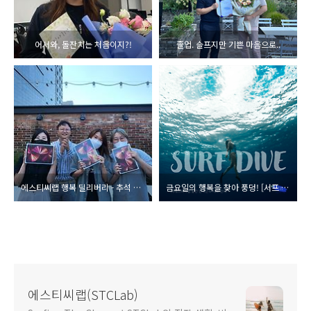
어서와, 돌잔치는 처음이지?!
졸업. 슬프지만 기쁜 마음으로..
에스티씨랩 행복 딜리버리 - 추석 럭키드로우!
금요일의 행복을 찾아 풍덩! [서프 다이브]
에스티씨랩(STCLab)