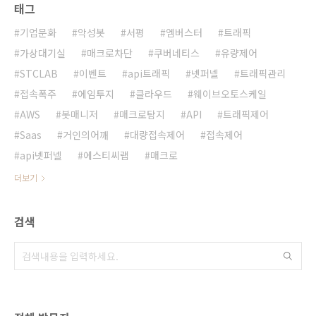
태그
기업문화
악성봇
서평
엠버스터
트래픽
가상대기실
매크로차단
쿠버네티스
유량제어
STCLAB
이벤트
api트래픽
넷퍼넬
트래픽관리
접속폭주
에임투지
클라우드
웨이브오토스케일
AWS
봇매니저
매크로탐지
API
트래픽제어
Saas
거인의어깨
대량접속제어
접속제어
api넷퍼넬
에스티씨랩
매크로
더보기
검색