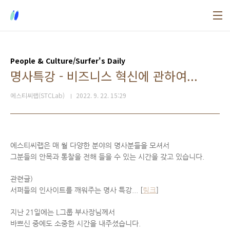
본문 바로가기
People & Culture/Surfer's Daily
명사특강 - 비즈니스 혁신에 관하여...
에스티씨랩(STCLab)
2022. 9. 22. 15:29
에스티씨랩은 매 월 다양한 분야의 명사분들을 모셔서
그분들의 안목과 통찰을 전해 들을 수 있는 시간을 갖고 있습니다.
관련글)
서퍼들의 인사이트를 깨워주는 명사 특강... [
링크
]
지난 21일에는 L그룹 부사장님께서
바쁘신 중에도 소중한 시간을 내주셨습니다.