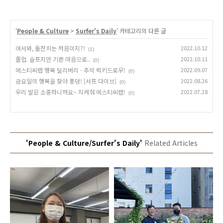
'
People & Culture
>
Surfer's Daily
' 카테고리의 다른 글
어서와, 돌잔치는 처음이지?!
2022.10.12
(1)
졸업. 슬프지만 기쁜 마음으로..
2022.10.11
(0)
에스티씨랩 행복 딜리버리 - 추석 럭키드로우!
2022.09.07
(0)
금요일의 행복을 찾아 풍덩! [서프 다이브]
2022.08.26
(0)
우리 발은 소중하니까요~ 지켜줘 에스티씨랩!
2022.07.28
(0)
'People & Culture/Surfer's Daily'
Related Articles