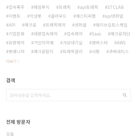
접속폭주
에임투지
트래픽
api트래픽
STCLAB
이벤트
악성봇
클라우드
에스티씨랩
api넷퍼넬
API
매크로
트래픽제어
넷퍼넬
웨이브오토스케일
기업문화
대량접속제어
접속제어
Saas
매크로차단
유량제어
거인의어깨
가상대기실
엠버스터
AWS
봇매니저
매크로탐지
트래픽관리
서평
쿠버네티스
더보기
검색
전체 방문자
오늘