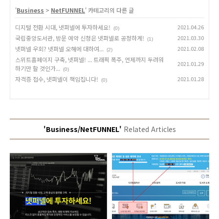
'
Business
>
NetFUNNEL
' 카테고리의 다른 글
디지털 전환 시대, 넷퍼넬에 투자하세요!
2021.04.26
(0)
국립중앙도서관, 방문 예약 신청은 넷퍼넬로 공정하게!
2021.03.30
(1)
넷퍼넬 우회? 넷퍼넬 오해에 대하여...
2021.02.08
(2)
스위트홈페이지 구축, 넷퍼넬! ... 트래픽 폭주, 언제까지 두려워
2021.01.29
하기만 할 것인가...
(0)
자격증 접수, 넷퍼넬이 책임집니다!
2021.01.28
(0)
'Business/NetFUNNEL'
Related Articles