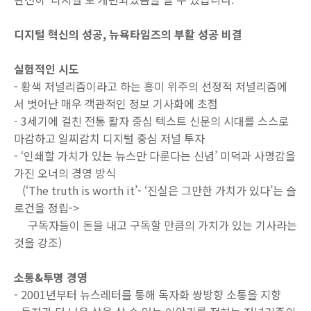
디지털 혁신의 성공
,
뉴욕타임즈의 부활 성공 비결
실험적인 시도
-
황색 저널리즘이라고 하는 흥미 위주의 선정적 저널리즘에
서 벗어난 매우 객관적인 정보 기사화에 초점
-
3
세기에 걸친 전통 활자 중심 텍스트 신문의 시대를 스스로
마감하고 일찌감치 디지털 중심 저널 투자
-
‘
인쇄할 가치가 있는 뉴스만 다룬다는 신념
’
미덕과 사명감을
가진 오너의 경영 방식
(‘The truth is worth it’- ‘
진실은 그만한 가치가 있다
’
는 슬
로건을 정립
->
구독자들이 돈을 내고 구독할 만큼의 가치가 있는 기사라는
것을 강조
)
소통
&
투명 경영
-
2001
년부터 뉴스레터를 통해 독자화 쌍방향 소통을 지향