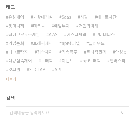
태그
유량제어
가상대기실
Saas
서평
매크로차단
봇매니저
매크로
에임투지
거인의어깨
웨이브오토스케일
AWS
에스티씨랩
쿠버네티스
기업문화
트래픽제어
api넷퍼넬
클라우드
매크로탐지
접속제어
접속폭주
트래픽관리
악성봇
대량접속제어
트래픽
이벤트
api트래픽
엠버스터
넷퍼넬
STCLAB
API
더보기
검색