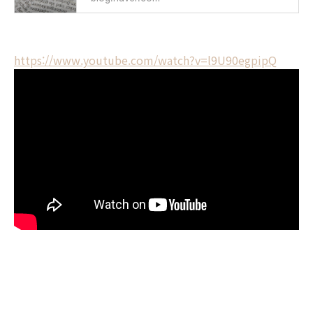
https://www.youtube.com/watch?v=l9U90egpipQ