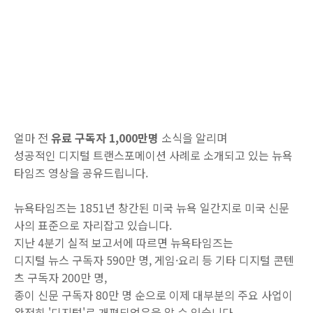
얼마 전
유료 구독자
1,000
만명
소식을 알리며
성공적인 디지털 트랜스포메이션 사례로 소개되고 있는 뉴욕
타임즈 영상을 공유드립니다
.
뉴욕타임즈는
1851
년 창간된 미국 뉴욕 일간지로 미국 신문
사의 표준으로 자리잡고 있습니다
.
지난
4
분기
실적
보고서에
따르면
뉴욕타임즈는
디지털
뉴스
구독자
590
만
명
,
게임
·
요리
등
기타
디지털
콘텐
츠
구독자
200
만
명
,
종이
신문
구독자
80
만
명
순으로
이제
대부분의
주요
사업이
완전히
'
디지털
'
로
개편되었음을
알
수
있습니다
.