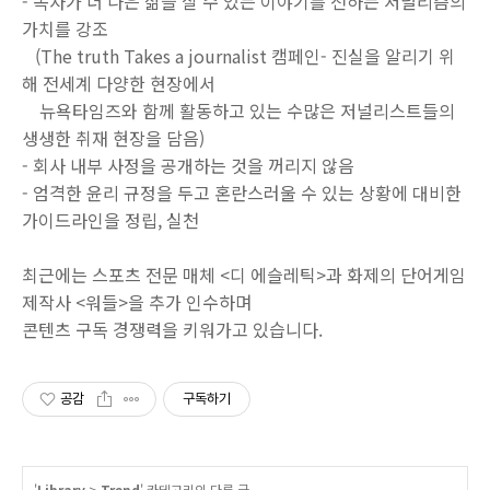
-
독자가 더 나은 삶을 살 수 있는 이야기를 전하는 저널리즘의
가치를 강조
(The truth Takes a journalist
캠페인
-
진실을 알리기 위
해 전세계 다양한 현장에서
뉴욕타임즈와 함께 활동하고 있는 수많은 저널리스트들의
생생한 취재 현장을 담음
)
-
회사 내부 사정을 공개하는 것을 꺼리지 않음
-
엄격한 윤리 규정을 두고 혼란스러울 수 있는 상황에 대비한
가이드라인을 정립
,
실천
최근에는
스포츠
전문
매체
<
디
에슬레틱
>
과
화제의
단어게임
제작사
<
워들
>
을
추가
인수하며
콘텐츠
구독
경쟁력을
키
워가고
있습니다.
공감
구독하기
'
Library
>
Trend
' 카테고리의 다른 글