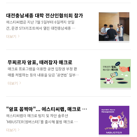
하거나, 대행 서비스를 이용하는 학생들이 많습
들은 이제 온프레미스 환경은 물론, SaaS 환경
니다. 이렇게 얻은 인기 강좌를 되팔아 부당 이익
에서 별도의 서버 설치 절차 없이 봇매니저 프로
을 챙기는 사례도 있습니다. 수강신청 기간 이외
대전충남세종 대학 전산인협의회 참가
를 다운받아 실행함으로써 간편하게 매크로 문
에도 ..
에스티씨랩은 지난 7월 5일부터 6일까지 양일
제에 대응할 수 있게 되었습니다. 엠버스터의
간, 문경 STX리조트에서 열린 대전충남세종 대
SaaS 서비스화는 글로벌 시장 진출을 겨낭해 이
학 전산인협의회에 참석했습니다. 부스 전시와
더보기
미 출시할 때부터 계획된 일입니다. 국경을 뛰어
발표를 통해 넷퍼넬 SaaS 전환을 안내했고, 악
넘는 글로벌 서비스로 성장하기 위해서는 클라
성 매크로 탐지 및 차단을 위한 자체 개발 솔루션
우드 기반의 SaaS 서비스가 필수입니다. 매크로
엠버스터(MBUSTER)를 소개했습니다. 대전충
이슈에 대응해 봇매니저를 이용하고자 하는 고
남세종 지역 세미나는 거의 매년 참석하고 있는
객사는 구독 방식 혹은 특정 단위 기간의 일회성
무찌르자 암표, 때려잡자 매크로
데요, 볼 때마다 항상 반갑게 맞이해주시는 담당
계약 등으로 ..
매크로 프로그램을 이용한 공연 입장권 부정 판
선생님들과 관계자분들 덕분에 올해도 많은 응
매를 처벌하는 등의 내용을 담은 '공연법' 일부
원 받고 돌아왔습니다. 대학 시장에서도 매크로
개정 법률이 오는 22일부터 시행된다고 18일 문
트래픽에 대한 이슈가 크게 대두되고 있습니다.
더보기
화체육관광부가 밝혔습니다. 관련 기사) 매크로
한정된 과목 수강을 선점하고, 잔여 과목을 조회
이용한 암표 구입, 판매 이젠 형사처벌 된다... 서
하기 위해 매크로를 활용하는 사례가 많아지고
울경제, 2024. 03. 18 [링크] 매크로를 이용해
있으며, 무엇보다 포털 검색을 통해서 쉽게 접근
공연 티켓을 부당한 방법으로 취득한 이후, 이에
할 수 있는 매크로 프로그램 판매 및 대행 서비스
"암표 꼼짝마"... 에스티씨랩, 매크로 탐지 솔루션 '엠버스터' 출시
웃돈을 얹어 판매해 부당한 이익을 취하는 암표
가 성행하고..
에스티씨랩이 매크로 탐지 및 차단 솔루션
는 공연을 준비하는 아티스트와 기획사 뿐 아니
'MBUSTER(엠버스터)'를 출시해 불법 매크로 대
라 소비자의 피해로 돌아오고 있습니다. 암표 근
응에 적극적으로 나서겠다고 밝혔습니다. 엠버
더보기
절에 대한 사회적 요구의 목소리가 높아져 현재
스터는 실시간으로 접속하는 악성 매크로를 탐
는 공연법 시행은 물론 스포츠 경기 입장권에 대