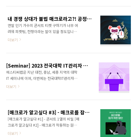
지하고 관리해, 소비자가 정당하고 공정한 서비
해서도 동일하게 부정 판매를 금지하는 '국민체
스를 이용할 수 있도록 도와줍니다. 최근 암표 사
육진흥법' 일부 개정 법률안이 올해 2월 국회를
기 신고가 급증하면서, 한동훈 국민의힘 비상대
통과했으며, 총선을 앞두고 각 정당의 공약으로
내 경쟁 상대가 불법 매크로라고?! 공정성 확보를 위한 MBUSTER 출시!
책의원장 역시 암표 처벌에 대한 공약을 발표하
..
연말 인기 가수의 콘서트 티켓 구하기가 너무 어
기도 했습니다. 3월부터는 공연법이 개정되어,
려워 피켓팅, 전쟁이라는 말이 있을 정도입니다.
매크로 프로그램을 이용한 부당 이익 추구를 불
인터넷이 빠르다는 PC방에 가서, 오픈 시간 누
법으로 정의할 수 있게 됩니다. MBUSTER는 문
더보기
구보다 빠르게 클릭하지만 안되는 이유가 있죠.
제의 근본인 매크로 프로그램 이용을 탐지하고
애초에 사람이랑 경쟁하는게 아닙니다. 너무 쉽
차단하기 위한 솔루션으로, 소비자에게 공정한
게, 누구나 매크로 프로그램을 온라인에서 익명
기회와 환경을 제공할 수 있습니다. 또한 불필요
으로 구매해 티켓팅에 이용할 수 있습니다. 매크
한 매크로 트래픽을 차단해 인프라 리소스 과투
[Seminar] 2023 전국대학 IT관리자 협의회 서울지회 참가
로를 이용하면 날짜, 인원, 자리 선정까지 단 한
자와 운영 비용을 절감할 수 ..
에스티씨랩은 지난 대전, 충남, 세종 지역의 대학
번의 클릭으로 빠르게 마무리할 수 있습니다.
IT 세미나에 이어, 이번에는 전국대학IT관리자협
0.1초가 중요한 상황에서 매크로 없이 티켓팅은
의회 서울지회 세미나에 참석했습니다. 지난 9월
더보기
거의 불가능합니다. 문제는 여기서 끝이 아닙니
21일부터 22일 양일간, 인천 하버파크 호텔에서
다. 이렇게 불법 매크로로 구매한 티켓은 불과 몇
열린 이번 세미나에는 서울지역 대학 관계자 약
시간만에 암표로 판매됩니다. 정가에서 무려 20
130분이 참석하셨고, 12개 이상 기업이 부스와
배 이상이나 높은 가격으로 판매되는 티켓에 많
세션 발표로 함께했습니다. 그리고 저희 에스티
은 팬들은 분노하고 있는데요, 한국 콘텐츠진흥
[매크로가 알고싶다 #3] - 매크로를 잡기 위한 방안
씨랩 역시 부스 전시와 세션 발표에 모두 참여해
원에 따르면 20..
[매크로가 알고싶다 #1] - 콘서트 1열의 비밀 [매
악성 봇 탐지 및 관리 솔루션인 MBuster(엠버스
크로가 알고싶다 #2] - 매크로가 작동하는 원리
터)를 소개해 드렸습니다. 넷퍼넬을 통해 오랜 시
[매크로가 알고싶다 #3] - 매크로를 잡기 위한 방
간동안 대학 IT 서비스 운영에 대해 같이 고민하
더보기