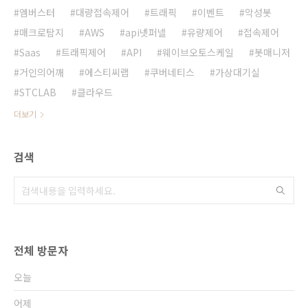
엠버스터
대량접속제어
트래픽
이벤트
악성봇
매크로탐지
AWS
api넷퍼넬
유량제어
접속제어
Saas
트래픽제어
API
웨이브오토스케일
봇매니저
거인의어깨
에스티씨랩
쿠버네티스
가상대기실
STCLAB
클라우드
더보기
검색
전체 방문자
오늘
어제