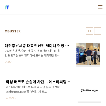
본문 바로가기
MBUSTER
대전충남세종 대학전산인 세미나 현장 소식을 전합니다.
2025년 대전, 충남, 세종 지역 소재의 대학 IT 운
영 담당자분들이 한자리에 모이는 대학전산인
교육정보화 신기술 세미나가 충남 부여에서 개
더보기
최되었습니다. 대학 IT 시스템의 미래를 위해 최
신 기술 트렌드와 각종 솔루션을 공유하는 이번
행사에 저희 에스티씨랩(STCLab)도 부스 전시
와 세션 발표를 통해, 매크로 탐지 및 차단 솔루
악성 매크로 손쉽게 차단... 에스티씨랩, '봇매니저 프로' SaaS 출시
션 엠버스터(SaaS 버전, 봇매니저)를 소개했습
에스티씨랩은 매크로 탐지 및 차단 솔루션 '엠버
니다. 대학 IT 환경 역시 수강신청, 학사행정 등
스터(MBUSTER)'를 '봇매니저 프로
다양한 시스템에서 매크로의 악용 사례가 늘어
(BotManager Pro)'라는 이름의 소프트웨어 기
나고 있습니다. 수강신청 기간에 본인이 원하는
더보기
반 클라우드 서비스(SaaS)로 출시했습니다. 악
강의를 빠르게 선점하고자 직접 매크로를 활용
성 매크로로 인한 피해를 최소화고자 하는 기업